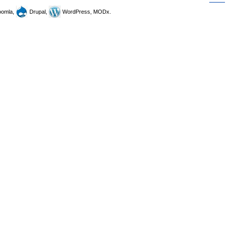
omla,
Drupal,
WordPress, MODx.