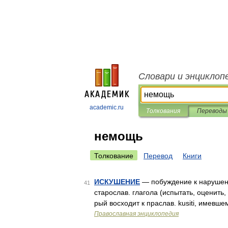
Словари и энциклоп
academic.ru
Толкования
Переводы
немощь
Толкование
Перевод
Книги
ИСКУШЕНИЕ
— побуждение к нарушению
41
старослав. глагола (испытать, оценить, 
рый восходит к праслав. kusiti, имевш
Православная энциклопедия