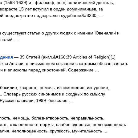
 (1568 1639) ит. философ, поэт, политический деятель,
возрасте 15 лет вступил в орден доминиканцев, за
ией неоднократно подвергался судебным&#8230; …
 существуют статьи о других людях с именем Ювеналий и
еналий …
едания
— 39 Статей (англ.&#160;39 Articles of Religion)[1]
ркви Англии, о письменном согласии с которым обязан заявить
ки и епископы перед хиротонией. Содержание …
босилие, хворость, немочь, изнеможение, изнурение,
... Словарь русских синонимов и сходных по смыслу
 Русские словари, 1999. бессилие …
ость, немощь, болезнетворность, неправильность,
ость, отклонение от нормы, слабое здоровье, подверженность
алия, неполноценность, хрупкость, мучительность …