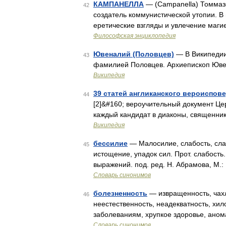
КАМПАНЕЛЛА
— (Campanella) Томмазо
42
создатель коммунистической утопии. В 
еретические взгляды и увлечение маг
Философская энциклопедия
Ювеналий (Половцев)
— В Википедии
43
фамилией Половцев. Архиепископ Юв
Википедия
39 статей англиканского вероиспов
44
[2]&#160; вероучительный документ Це
каждый кандидат в диаконы, священни
Википедия
бессилие
— Малосилие, слабость, сла
45
истощение, упадок сил. Прот. слабость
выражений. под. ред. Н. Абрамова, М.:
Словарь синонимов
болезненность
— извращенность, чахл
46
неестественность, неадекватность, хил
заболеваниям, хрупкое здоровье, аном
Словарь синонимов