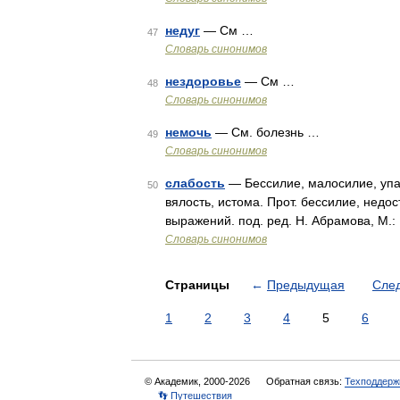
недуг
— См …
47
Словарь синонимов
нездоровье
— См …
48
Словарь синонимов
немочь
— См. болезнь …
49
Словарь синонимов
слабость
— Бессилие, малосилие, упа
50
вялость, истома. Прот. бессилие, недо
выражений. под. ред. Н. Абрамова, М.:
Словарь синонимов
Страницы
←
Предыдущая
Сле
1
2
3
4
5
6
© Академик, 2000-2026
Обратная связь:
Техподдерж
👣 Путешествия