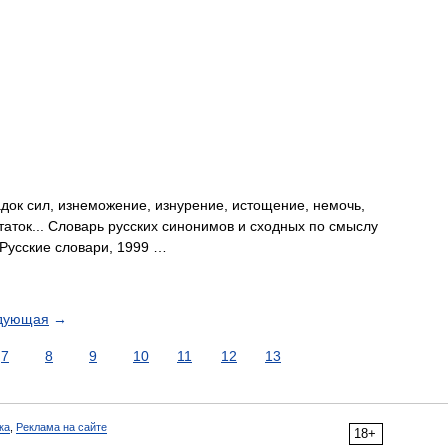
док сил, изнеможение, изнурение, истощение, немочь,
статок... Словарь русских синонимов и сходных по смыслу
 Русские словари, 1999 …
дующая
→
7
8
9
10
11
12
13
ка
,
Реклама на сайте
18+