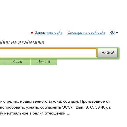
Запомнить сайт
Словарь на свой сайт
RU
едии на Академике
Найти!
Книги
Игры ⚽
 религ., нравственного закона; соблазн. Производное от
попробовать, узнать, соблазнить ЭССЯ. Вып. 9. С. 39 40), к
ему нейтральное в религ. отношении …